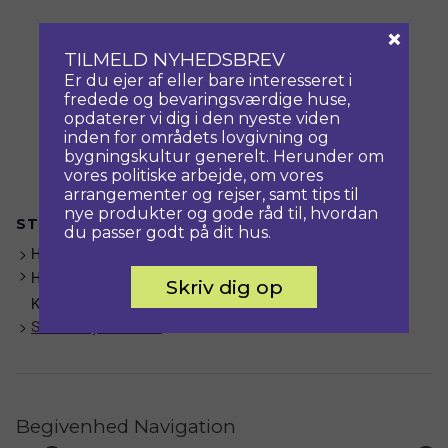
×
TILMELD NYHEDSBREV
Er du ejer af eller bare interesseret i
fredede og bevaringsværdige huse,
opdaterer vi dig i den nyeste viden
inden for områdets lovgivning og
bygningskultur generelt. Herunder om
vores politiske arbejde, om vores
arrangementer og rejser, samt tips til
nye produkter og gode råd til, hvordan
STED
du passer godt på dit hus.
Hverringe
Hverringevej 185
Skriv dig op
Kerteminde
,
5300
+ Google Maps
Se Sted hjemmeside
Begivenhed Navigation