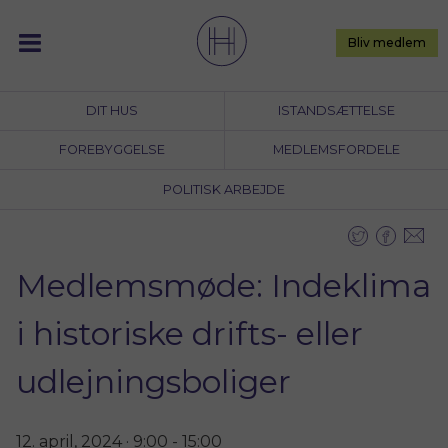
Skip
to
Bliv medlem
content
DIT HUS
ISTANDSÆTTELSE
FOREBYGGELSE
MEDLEMSFORDELE
POLITISK ARBEJDE
Medlemsmøde: Indeklima
i historiske drifts- eller
udlejningsboliger
12. april, 2024 · 9:00
-
15:00