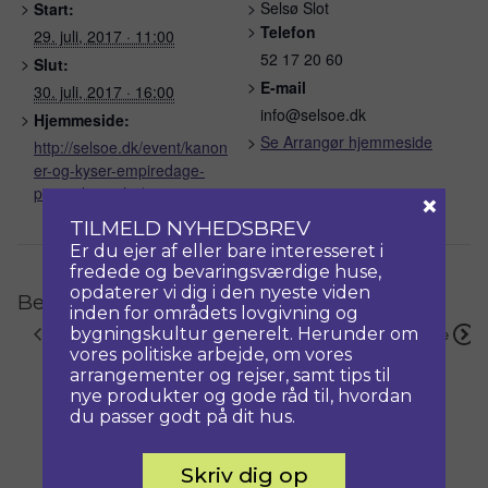
Selsø Slot
Start:
Telefon
29. juli, 2017 · 11:00
52 17 20 60
Slut:
E-mail
30. juli, 2017 · 16:00
info@selsoe.dk
Hjemmeside:
Se Arrangør hjemmeside
http://selsoe.dk/event/kanon
er-og-kyser-empiredage-
paa-selsoe-slot/
×
TILMELD NYHEDSBREV
Er du ejer af eller bare interesseret i
fredede og bevaringsværdige huse,
opdaterer vi dig i den nyeste viden
Begivenhed Navigation
inden for områdets lovgivning og
bygningskultur generelt. Herunder om
Forrige
Næste
vores politiske arbejde, om vores
arrangementer og rejser, samt tips til
nye produkter og gode råd til, hvordan
du passer godt på dit hus.
Skriv dig op