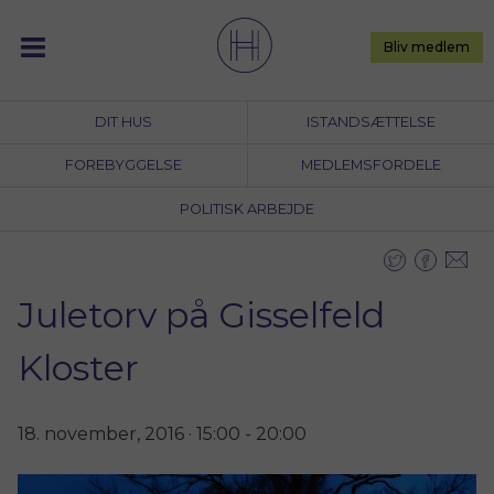
Skip
to
Bliv medlem
content
DIT HUS
ISTANDSÆTTELSE
FOREBYGGELSE
MEDLEMSFORDELE
POLITISK ARBEJDE
Juletorv på Gisselfeld
Kloster
18. november, 2016 · 15:00
-
20:00