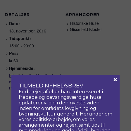
DETALJER
ARRANGØRER
Historiske Huse
Dato:
Gisselfeld Kloster
18. november, 2016
Tidspunkt:
15:00 - 20:00
Pris:
kr.60
Hjemmeside:
http://gisselfeld.kentico1.web
×
centret.dk/content/Oplevelse
TILMELD NYHEDSBREV
r/Motorshow-2013-(2).aspx
Er du ejer af eller bare interesseret i
fredede og bevaringsværdige huse,
opdaterer vi dig i den nyeste viden
inden for områdets lovgivning og
bygningskultur generelt. Herunder om
vores politiske arbejde, om vores
arrangementer og rejser, samt tips til
nye produkter og gode råd til, hvordan