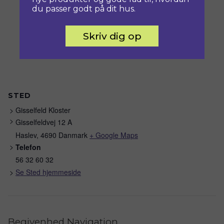
du passer godt på dit hus.
Skriv dig op
STED
Gisselfeld Kloster
Gisselfeldvej 12 A
Haslev
,
4690
Danmark
+ Google Maps
Telefon
56 32 60 32
Se Sted hjemmeside
Begivenhed Navigation