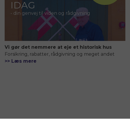
IDAG
- din genvej til viden og rådgivning
Vi gør det nemmere at eje et historisk hus
Forsikring, rabatter, rådgivning og meget andet
>> Læs mere