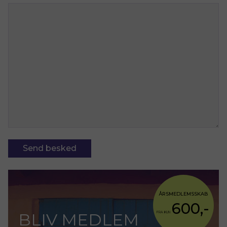
ÅRSMEDLEMSSKAB
600,-
BLIV MEDLEM
FRA KUN