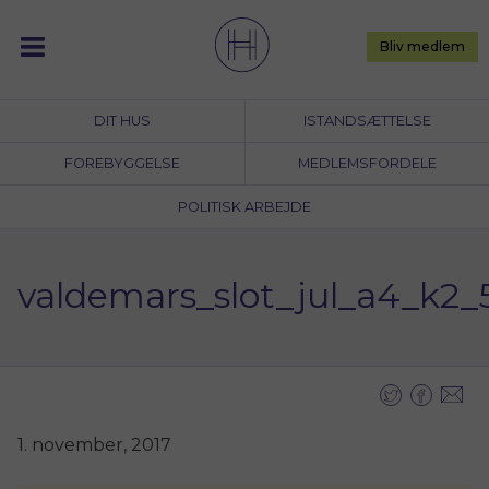
Skip
to
Bliv medlem
content
DIT HUS
ISTANDSÆTTELSE
FOREBYGGELSE
MEDLEMSFORDELE
POLITISK ARBEJDE
valdemars_slot_jul_a4_k2_
1. november, 2017