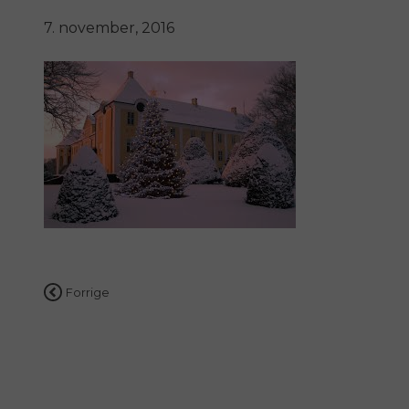
7. november, 2016
Indlægsnavigation
Forrige