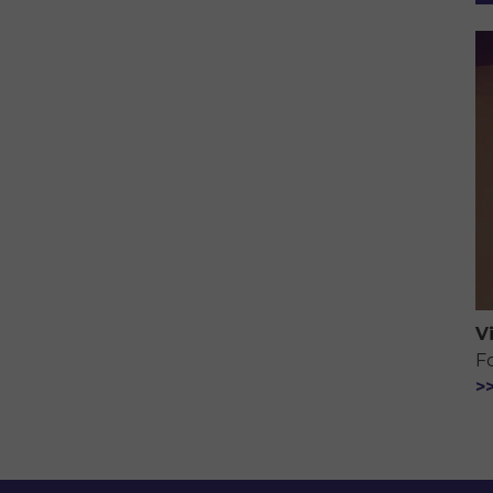
V
F
>