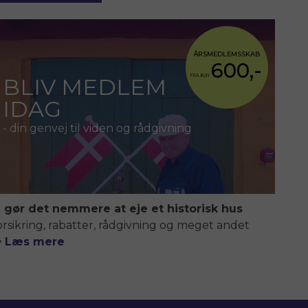
ÅRSMEDLEMSSKAB
600,-
FRA KUN
BLIV MEDLEM
IDAG
- din genvej til viden og rådgivning
i gør det nemmere at eje et historisk hus
orsikring, rabatter, rådgivning og meget andet
> Læs mere