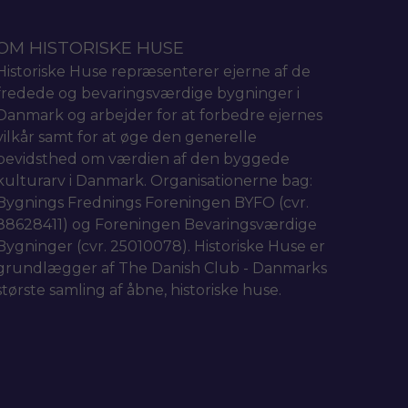
OM HISTORISKE HUSE
Historiske Huse repræsenterer ejerne af de
fredede og bevaringsværdige bygninger i
Danmark og arbejder for at forbedre ejernes
vilkår samt for at øge den generelle
bevidsthed om værdien af den byggede
kulturarv i Danmark. Organisationerne bag:
Bygnings Frednings Foreningen BYFO (cvr.
88628411) og Foreningen Bevaringsværdige
Bygninger (cvr. 25010078). Historiske Huse er
grundlægger af The Danish Club - Danmarks
største samling af åbne, historiske huse.