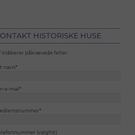
ONTAKT HISTORISKE HUSE
" indikerer påkrævede felter
it navn
*
n e-mail
*
edlemsnummer
*
elefonnummer (valgfrit)