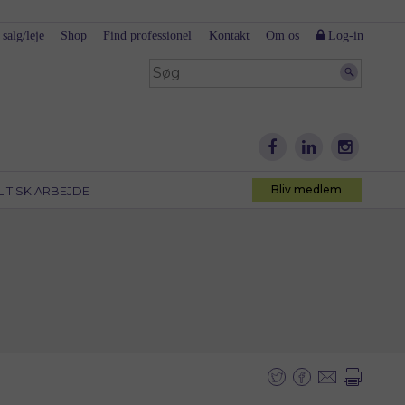
 salg/leje
Shop
Find professionel
Kontakt
Om os
Log-in
Bliv medlem
LITISK ARBEJDE