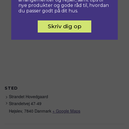
nye produkter og gode råd til, hvordan
du passer godt på dit hus.
Skriv dig op
STED
Strandet Hovedgaard
Strandetvej 47-49
Højslev
,
7840
Danmark
+ Google Maps