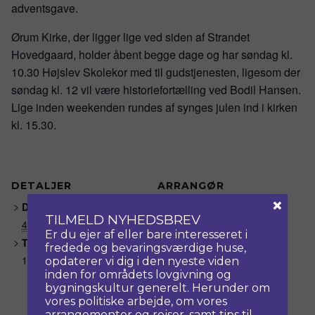
adventsgave.
Ørum Kirke, der ligger lige ved siden af Strandet
Hovedgaard, holder åbent begge dage og har søndag kl.
10.30 Højslev Skolekor med til gudstjenesten, ligesom der
søndag kl. 12 vil være historiefortælling ved Bodil Hansen.
Lige inden weekenden rundes af synges julen ind i kirken
kl. 15.30.
DETALJER
ARRANGØR
×
Ørslev Kloster
Dato:
TILMELD NYHEDSBREV
Telefon
4. december, 2016
Er du ejer af eller bare interesseret i
9753 8565
Tidspunkt:
fredede og bevaringsværdige huse,
E-mail
10:00 - 16:00
opdaterer vi dig i den nyeste viden
inden for områdets lovgivning og
oerslev-kloster@mail.dk
bygningskultur generelt. Herunder om
Se Arrangør hjemmeside
vores politiske arbejde, om vores
arrangementer og rejser, samt tips til