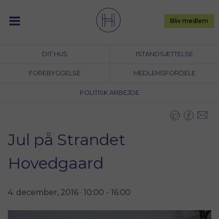
Skip
to
Bliv medlem
content
DIT HUS
ISTANDSÆTTELSE
FOREBYGGELSE
MEDLEMSFORDELE
POLITISK ARBEJDE
Jul på Strandet
Hovedgaard
4. december, 2016 · 10:00
-
16:00