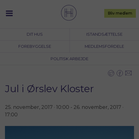
Skip
to
Bliv medlem
content
DIT HUS
ISTANDSÆTTELSE
FOREBYGGELSE
MEDLEMSFORDELE
POLITISK ARBEJDE
Jul i Ørslev Kloster
25. november, 2017 · 10:00
-
26. november, 2017 ·
17:00