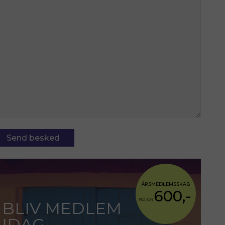
ÅRSMEDLEMSSKAB
600,-
FRA KUN
BLIV MEDLEM
IDAG