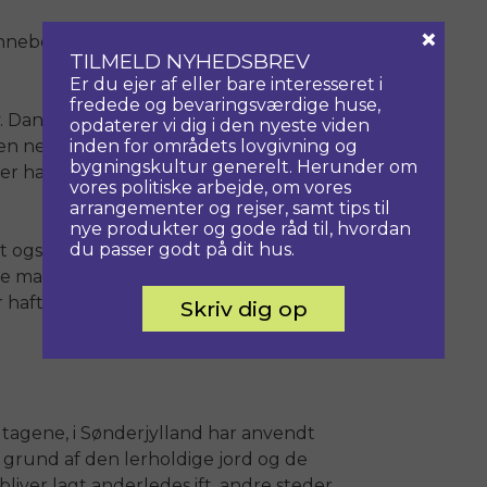
×
nneberg, der en af de andre
TILMELD NYHEDSBREV
Er du ejer af eller bare interesseret i
fredede og bevaringsværdige huse,
v. Danmark og de forskellige egne af
opdaterer vi dig i den nyeste viden
inden for områdets lovgivning og
n netop for os. Man kan aflæse, hvad
bygningskultur generelt. Herunder om
 der har været vægtet de forskellige
vores politiske arbejde, om vores
arrangementer og rejser, samt tips til
nye produkter og gode råd til, hvordan
du passer godt på dit hus.
 også er vigtigt at sætte
de mange kedelige bevaringssager
haft meget lidt respekt for vores
Skriv dig op
agene, i Sønderjylland har anvendt
å grund af den lerholdige jord og de
iver lagt anderledes ift. andre steder