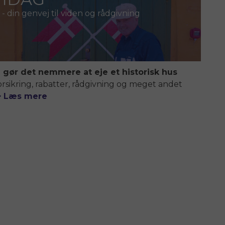
- din genvej til viden og rådgivning
i gør det nemmere at eje et historisk hus
orsikring, rabatter, rådgivning og meget andet
> Læs mere