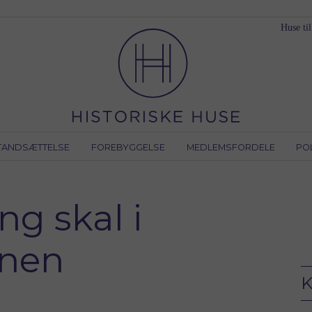
Huse til
TANDSÆTTELSE
FOREBYGGELSE
MEDLEMSFORDELE
PO
g skal i
nen
K