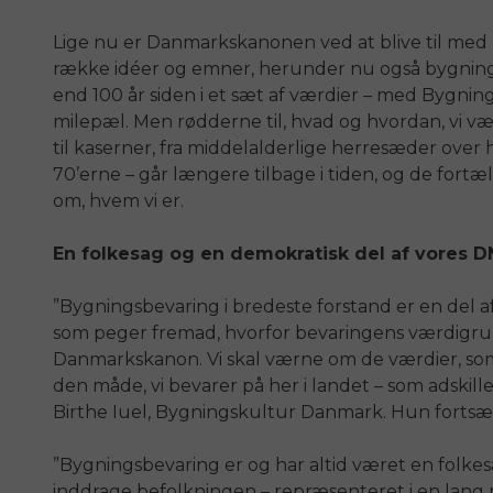
Lige nu er Danmarkskanonen ved at blive til med o
række idéer og emner, herunder nu også bygning
end 100 år siden i et sæt af værdier –
med Bygnings
milepæl.
Men rødderne til, hvad og hvordan, vi væl
til kaserner, fra middelalderlige herresæder over hø
70’erne – går længere tilbage i tiden, og de fortæ
om, hvem vi er.
En folkesag og en demokratisk del af vores 
”Bygningsbevaring i bredeste forstand er en del af
som peger fremad, hvorfor
bevaringens værdigrund
Danmarkskanon
. Vi skal værne om de værdier, so
den måde, vi bevarer på her i landet – som adskille
Birthe Iuel, Bygningskultur Danmark. Hun fortsæ
”Bygningsbevaring er og har altid været en folkesa
inddrage befolkningen – repræsenteret i en lang r