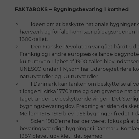
FAKTABOKS – Bygningsbevaring i korthed
Ideen om at beskytte nationale bygninge
hærværk og forfald kom især på dagsordenen lig
1800-tallet.
Den Franske Revolution var gået hårdt ud ove
Frankrig og i andre europæiske lande begyndte a
kulturarven. I løbet af 1900-tallet blev indsats
UNESCO under FN, som har udarbejdet flere ko
naturværdier og kulturværdier.
I Danmark kan tanken om beskyttelse af vær
tilbage til cirka 1770’erne og den gryende nationa
taget under de beskyttende vinger i Det Særlige K
bygningsbevaringslov. Fredning er siden da sket 
Mellem 1918-1919 blev 1.156 bygninger fredet. I da
Siden 1980’erne har der været fokus på at 
bevaringsværdige bygninger i Danmark. Kortlæ
1987 blevet udviklet i det øjemed.