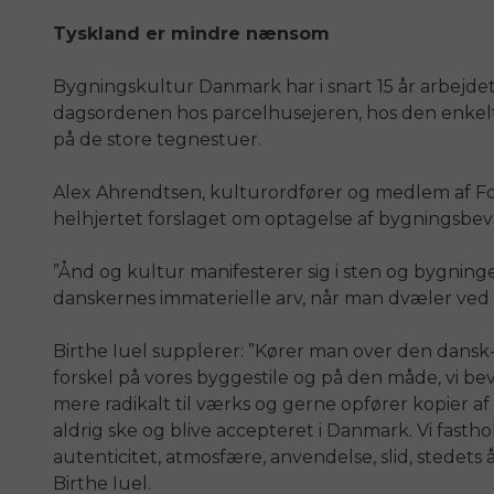
Tyskland er mindre nænsom
Bygningskultur Danmark har i snart 15 år arbejde
dagsordenen hos parcelhusejeren, hos den enkel
på de store tegnestuer.
Alex Ahrendtsen, kulturordfører og medlem af Fol
helhjertet forslaget om optagelse af bygningsbe
”Ånd og kultur manifesterer sig i sten og bygning
danskernes immaterielle arv, når man dvæler ved 
Birthe Iuel supplerer: ”Kører man over den dansk
forskel på vores byggestile og på den måde, vi be
mere radikalt til værks og gerne opfører kopier af
aldrig ske og blive accepteret i Danmark. Vi fastho
autenticitet, atmosfære, anvendelse, slid, stedets å
Birthe Iuel.