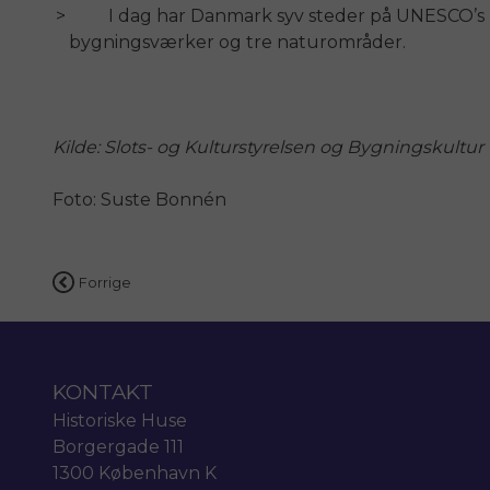
I dag har Danmark syv steder på UNESCO’s li
bygningsværker og tre naturområder.
Kilde: Slots- og Kulturstyrelsen og Bygningskultu
Foto: Suste Bonnén
Indlægsnavigation
Forrige
KONTAKT
Historiske Huse
Borgergade 111
1300 København K