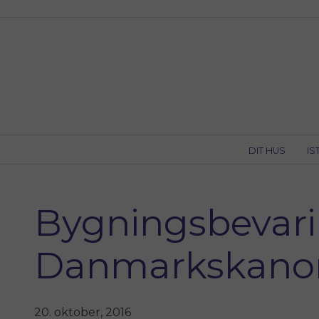
Skip
to
content
DIT HUS
IS
Bygningsbevarin
Danmarkskano
20. oktober, 2016