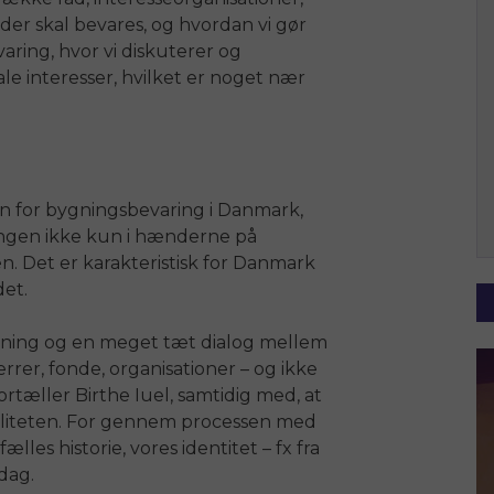
der skal bevares, og hvordan vi gør
varing, hvor vi diskuterer og
ale interesser, hvilket er noget nær
ion for bygningsbevaring i Danmark,
ringen ikke kun i hænderne på
n. Det er karakteristisk for Danmark
det.
kning og en meget tæt dialog mellem
rer, fonde, organisationer – og ikke
ortæller Birthe Iuel, samtidig med, at
aliteten. For gennem processen med
lles historie, vores identitet – fx fra
dag.