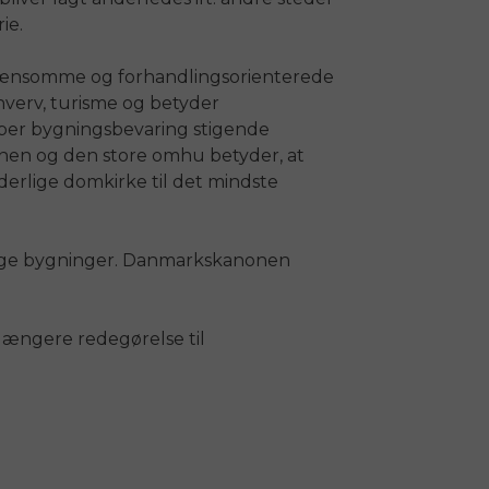
ie.
 nænsomme og forhandlingsorienterede
rhverv, turisme og betyder
skaber bygningsbevaring stigende
ionen og den store omhu betyder, at
derlige domkirke til det mindste
dige bygninger. Danmarkskanonen
længere redegørelse til