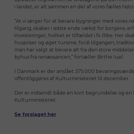
i landet, er alt sammen en del af vores fælles histor
”At vi sørger for at bevare bygninger med vores
tilgang, skaber i sidste ende vækst for borgere, e
investeringer, hvilket er tilfældet i fx Ribe. Her 
huspriser og øget turisme, fordi tilgangen, tradit
man har valgt at bevare alt fra den store middelal
byhus fra renæssancen,” fortæller Birthe Iuel.
I Danmark er der anslået 375.000 bevaringsvær
offentliggøres af Kulturministeriet til december.
Der er indsendt både en kort begrundelse og en 
Kulturministeriet.
Se forslaget her