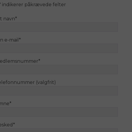
" indikerer påkrævede felter
it navn
*
n e-mail
*
edlemsnummer
*
elefonnummer (valgfrit)
mne
*
esked
*