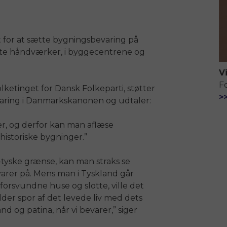
t for at sætte bygningsbevaring på
te håndværker, i byggecentrene og
V
F
ketinget for Dansk Folkeparti, støtter
>
varing i Danmarkskanonen og udtaler:
er, og derfor kan man aflæse
historiske bygninger.”
-tyske grænse, kan man straks se
varer på. Mens man i Tyskland går
 forsvundne huse og slotte, ville det
lder spor af det levede liv med dets
nd og patina, når vi bevarer,” siger