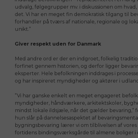
udvalg, følgegrupper mv. i diskussionen om hvad, 
det. Vi har en meget fin demokratisk tilgang til be
forhandler på tværs af nationale, regionale og lok
unikt.”
Giver respekt uden for Danmark
Med andre ord er der en indgroet, folkelig tradit
forfinet gennem historien, og derfor ligger beva
eksperter. Hele befolkningen inddrages i processe
og har inspireret myndigheder og aktører i udlan
”Vi har ganske enkelt en meget engageret befol
myndigheder, håndværkere, arkitektskoler, bygher
mindst lokale ildsjæle, når det gælder bevaring,” f
hun slår på dannelsesaspektet af bevaringsment
bygningsbevaring lærer vi om tilblivelsen af vores fæ
fortidens bindingsværksgårde til almene boliger i 