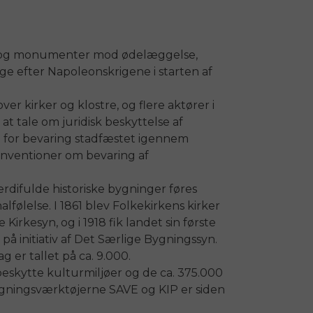
r og monumenter mod ødelæggelse,
e efter Napoleonskrigene i starten af
r kirker og klostre, og flere aktører i
t tale om juridisk beskyttelse af
en for bevaring stadfæstet igennem
nventioner om bevaring af
difulde historiske bygninger føres
lfølelse. I 1861 blev Folkekirkens kirker
irkesyn, og i 1918 fik landet sin første
på initiativ af Det Særlige Bygningssyn.
g er tallet på ca. 9.000.
beskytte kulturmiljøer og de ca. 375.000
gningsværktøjerne SAVE og KIP er siden