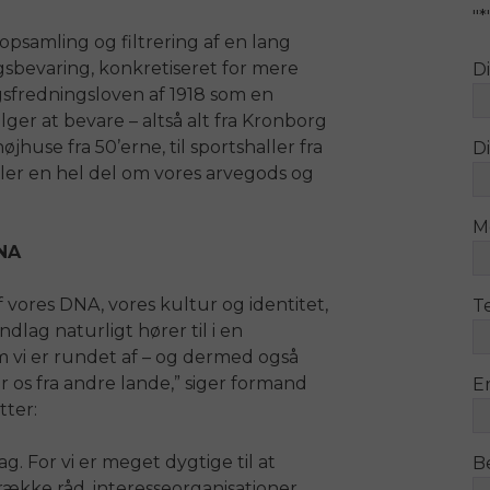
"
*
psamling og filtrering af en lang
sbevaring, konkretiseret
for mere
D
fredningsloven af 1918 som en
ger at bevare – altså alt fra Kronborg
jhuse fra 50’erne, til sportshaller fra
Di
ller en hel del om vores arvegods og
M
DNA
 vores DNA, vores kultur og identitet,
T
lag naturligt hører til i en
m vi er rundet af – og dermed også
r os fra andre lande,” siger formand
E
tter:
g. For vi er meget dygtige til at
B
ække råd, interesseorganisationer,