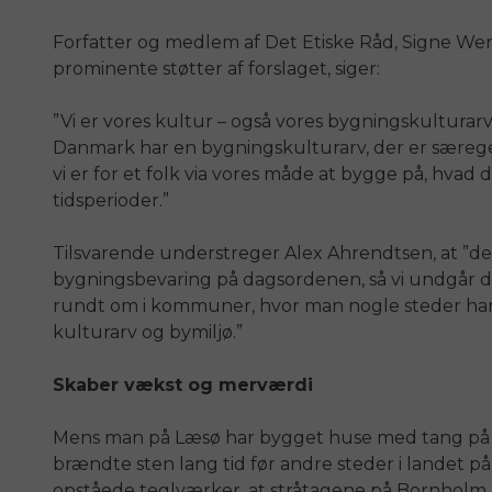
Forfatter og medlem af Det Etiske Råd, Signe We
prominente støtter af forslaget, siger:
”Vi er vores kultur – også vores bygningskulturar
Danmark har en bygningskulturarv, der er særege
vi er for et folk via vores måde at bygge på, hvad
tidsperioder.”
Tilsvarende understreger Alex Ahrendtsen, at ”det
bygningsbevaring på dagsordenen, så vi undgår 
rundt om i kommuner, hvor man nogle steder har 
kulturarv og bymiljø.”
Skaber vækst og merværdi
Mens man på Læsø har bygget huse med tang på t
brændte sten lang tid før andre steder i landet p
opståede teglværker, at stråtagene på Bornholm bl