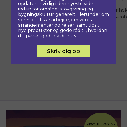
opdaterer vi dig i den nyeste viden
inden for områdets lovgivning og
Ejendommen er vedligeholdt i henhold t
bygningskultur generelt. Herunder om
fremstår med alle originale Arne Jacob
vores politiske arbejde, om vores
arrangementer og rejser, samt tips til
nye produkter og gode råd til, hvordan
du passer godt på dit hus.
Skriv dig op
ÅRSMEDLEMSSKAB