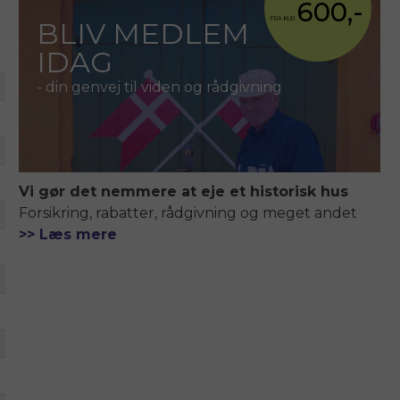
600,-
FRA KUN
BLIV MEDLEM
IDAG
- din genvej til viden og rådgivning
Vi gør det nemmere at eje et historisk hus
Forsikring, rabatter, rådgivning og meget andet
>> Læs mere