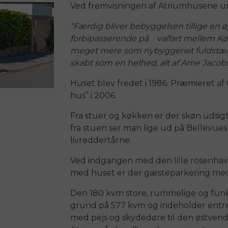
Ved fremvisningen af Atriumhusene un
“Færdig bliver bebyggelsen tillige en ø
forbipasserende på valfart mellem K
meget mere som nybyggeriet fuldstæn
skabt som en helhed, alt af Arne Jacob
Huset blev fredet i 1986. Præmieret 
hus” i 2006.
Fra stuer og køkken er der skøn udsig
fra stuen ser man lige ud på Bellevues
livreddertårne.
Ved indgangen med den lille rosenhave e
med huset er der gæsteparkering med
Den 180 kvm store, rummelige og funkti
grund på 577 kvm og indeholder entré
med pejs og skydedøre til den østvend