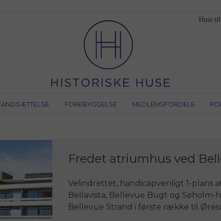
Huse til
TANDSÆTTELSE
FOREBYGGELSE
MEDLEMSFORDELE
PO
Fredet atriumhus ved Bel
Velindrettet, handicapvenligt 1-plans
Bellavista, Bellevue Bugt og Søholm-
Bellevue Strand i første række til Ør