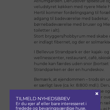
Atriumgården. Derudover spisestue o
veludstyret køkken med nyere Miele h
Hertil kommer fordelingsgang til for
adgang til badeværelse med badekar, 2
børnebadeværelse med bruser og Miele 
toiletter i alt).
Stort bryggers/hobbyrum med skabe og
er indlagt fibernet, og der er solmarki
I Bellevue Strandpark er der kajak- o
wellnesscenter, restaurant, café, iskio
hunde kan færdes uden snor (bortset 
Strandparken er der en hundeskov.
Bemærk, at ejendommen – trods sin ung
er særligt lave (ca. kr. 8.800 mdl.). De
omkostningerne til vedligeholdelse og v
×
kr. årligt. Eventuelle omkostninger ov
TILMELD NYHEDSBREV
efterfølgende år. Der er således en r
Er du ejer af eller bare interesseret i
fredede og bevaringsværdige huse,
hus, som ikke gælder andre huse – ej