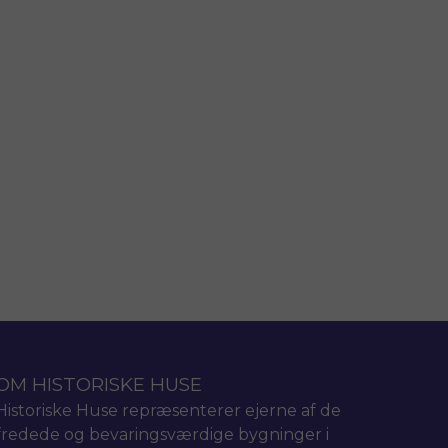
OM HISTORISKE HUSE
Historiske Huse repræsenterer ejerne af de
fredede og bevaringsværdige bygninger i