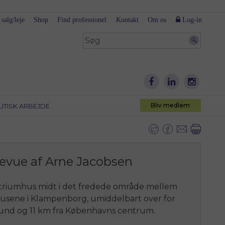
 salg/leje
Shop
Find professionel
Kontakt
Om os
Log-in
Bliv medlem
LITISK ARBEJDE
levue af Arne Jacobsen
 atriumhus midt i det fredede område mellem
husene i Klampenborg, umiddelbart over for
esund og 11 km fra Københavns centrum.