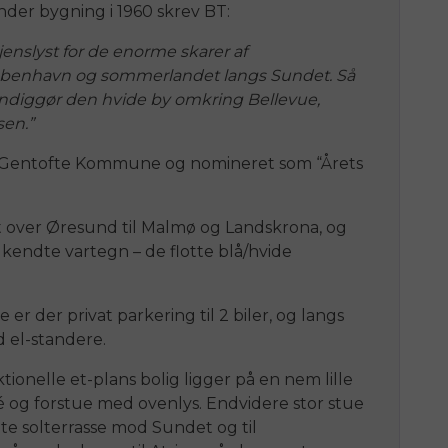
der bygning i 1960 skrev BT:
jenslyst for de enorme skarer af
øbenhavn og sommerlandet langs Sundet. Så
diggør den hvide by omkring Bellevue,
sen.”
af Gentofte Kommune og nomineret som “Årets
t over Øresund til Malmø og Landskrona, og
 kendte vartegn – de flotte blå/hvide
r der privat parkering til 2 biler, og langs
 el-standere.
onelle et-plans bolig ligger på en nem lille
 og forstue med ovenlys. Endvidere stor stue
te solterrasse mod Sundet og til