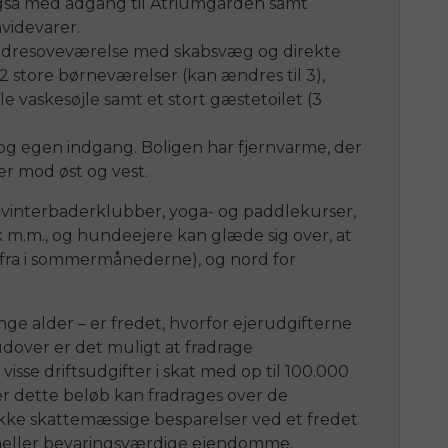
gså med adgang til Atriumgården samt
videvarer.
ældresoveværelse med skabsvæg og direkte
 store børneværelser (kan ændres til 3),
vaskesøjle samt et stort gæstetoilet (3
 egen indgang. Boligen har fjernvarme, der
ser mod øst og vest.
g vinterbaderklubber, yoga- og paddlekurser,
sk m.m., og hundeejere kan glæde sig over, at
fra i sommermånederne), og nord for
e alder – er fredet, hvorfor ejerudgifterne
rudover er det muligt at fradrage
isse driftsudgifter i skat med op til 100.000
er dette beløb kan fradrages over de
ække skattemæssige besparelser ved et fredet
 heller bevaringsværdige ejendomme.