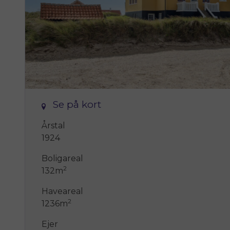
Se på kort
Årstal
1924
Boligareal
2
132m
Haveareal
2
1236m
Ejer