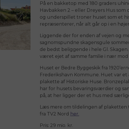
På en bakketop med 180 graders uhind
Havbakken 2 – eller Dreyers Hus som d
og underspillet troner huset som et his
repræsenterer, når alt går op i en høj
Liggende der for enden af vejen og med
sagnomspundne skagensgule sommerhu
de bedst beliggende i hele Gl. Skagen
været ejet af samme familie i nær mod 
Huset er Bedre Byggeskik fra 1920’er
Frederikshavn Kommune. Huet var et af 
plakette af Historiske Huse. Bronzepl
har for husets bevaringsværdier og 
på, at her ligger der et hus med særlige
Læs mere om tildelingen af plaketten t
fra TV2 Nord
her.
Pris: 29 mio. kr.