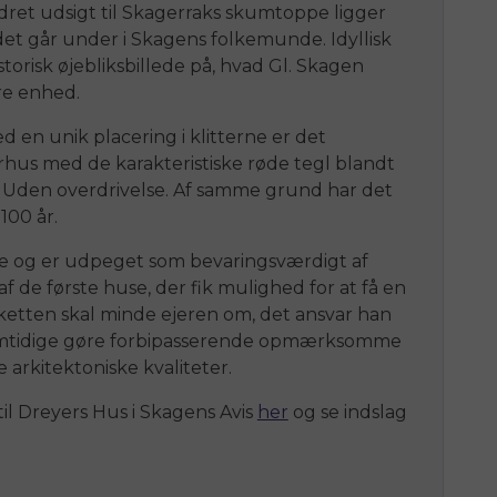
ret udsigt til Skagerraks skumtoppe ligger
et går under i Skagens folkemunde. Idyllisk
torisk øjebliksbillede på, hvad Gl. Skagen
ere enhed.
 en unik placering i klitterne er det
s med de karakteristiske røde tegl blandt
. Uden overdrivelse. Af samme grund har det
100 år.
ne og er udpeget som bevaringsværdigt af
de første huse, der fik mulighed for at få en
aketten skal minde ejeren om, det ansvar han
samtidige gøre forbipasserende opmærksomme
 arkitektoniske kvaliteter.
il Dreyers Hus i Skagens Avis
her
og se indslag