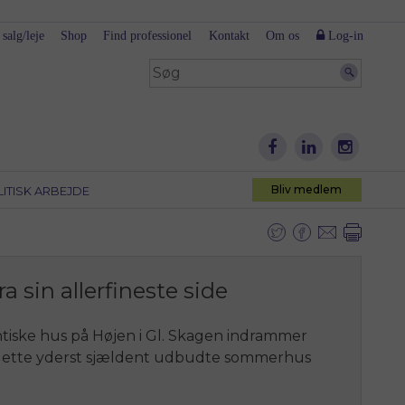
 salg/leje
Shop
Find professionel
Kontakt
Om os
Log-in
Bliv medlem
LITISK ARBEJDE
a sin allerfineste side
iske hus på Højen i Gl. Skagen indrammer
f dette yderst sjældent udbudte sommerhus