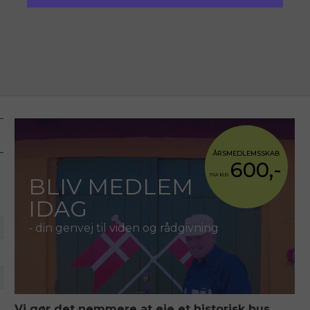
ÅRSMEDLEMSSKAB
600,-
FRA KUN
BLIV MEDLEM
IDAG
- din genvej til viden og rådgivning
Vi gør det nemmere at eje et historisk hus