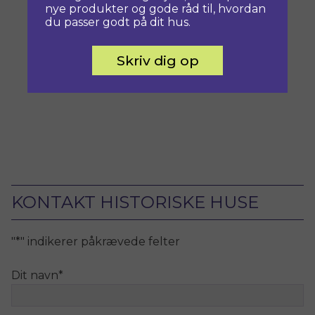
nye produkter og gode råd til, hvordan
du passer godt på dit hus.
Skriv dig op
KONTAKT HISTORISKE HUSE
"
*
" indikerer påkrævede felter
Dit navn
*