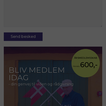
Send besked
ÅRSMEDLEMSSKAB
600,-
BLIV MEDLEM
FRA KUN
IDAG
- din genvej til viden og rådgivning