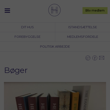
Skip
to
Bliv medlem
content
DIT HUS
ISTANDSÆTTELSE
FOREBYGGELSE
MEDLEMSFORDELE
POLITISK ARBEJDE
Bøger