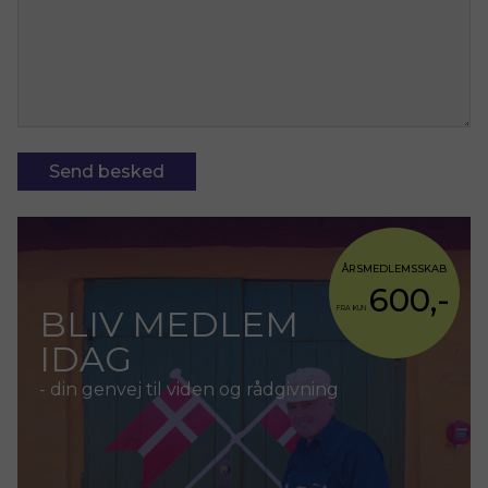
Send besked
ÅRSMEDLEMSSKAB
600,-
BLIV MEDLEM
FRA KUN
IDAG
- din genvej til viden og rådgivning