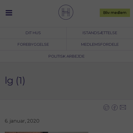
Skip
to
Bliv medlem
content
DIT HUS
ISTANDSÆTTELSE
FOREBYGGELSE
MEDLEMSFORDELE
POLITISK ARBEJDE
lg (1)
6. januar, 2020