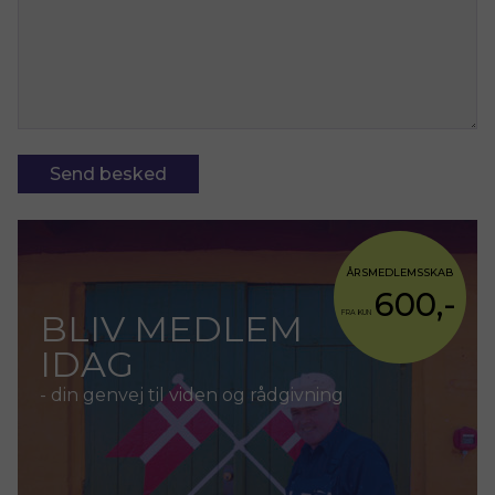
ÅRSMEDLEMSSKAB
600,-
BLIV MEDLEM
FRA KUN
IDAG
- din genvej til viden og rådgivning