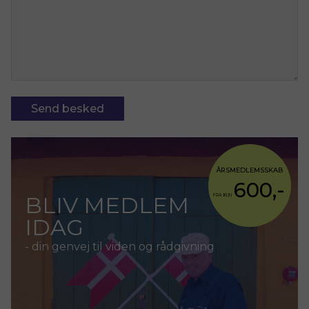
Send besked
ÅRSMEDLEMSSKAB
600,-
BLIV MEDLEM
FRA KUN
IDAG
- din genvej til viden og rådgivning