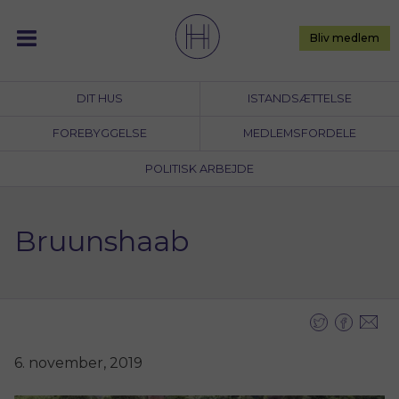
Skip
to
Bliv medlem
content
DIT HUS
ISTANDSÆTTELSE
FOREBYGGELSE
MEDLEMSFORDELE
POLITISK ARBEJDE
Bruunshaab
6. november, 2019