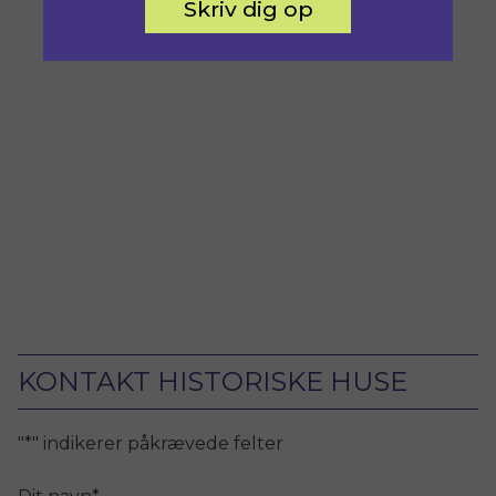
Skriv dig op
KONTAKT HISTORISKE HUSE
"
*
" indikerer påkrævede felter