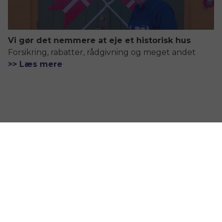
Vi gør det nemmere at eje et historisk hus
Forsikring, rabatter, rådgivning og meget andet
>> Læs mere