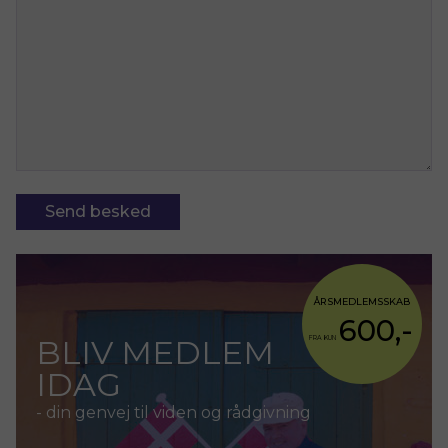
ÅRSMEDLEMSSKAB
600,-
BLIV MEDLEM
FRA KUN
IDAG
- din genvej til viden og rådgivning