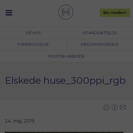
Skip
to
Bliv medlem
content
DIT HUS
ISTANDSÆTTELSE
FOREBYGGELSE
MEDLEMSFORDELE
POLITISK ARBEJDE
Elskede huse_300ppi_rgb
24. maj, 2019