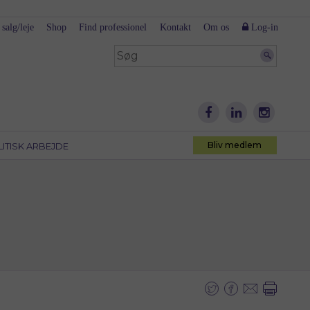
 salg/leje
Shop
Find professionel
Kontakt
Om os
Log-in
Bliv medlem
LITISK ARBEJDE