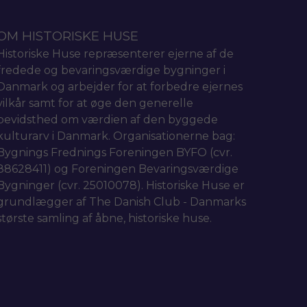
OM HISTORISKE HUSE
Historiske Huse repræsenterer ejerne af de
fredede og bevaringsværdige bygninger i
Danmark og arbejder for at forbedre ejernes
vilkår samt for at øge den generelle
bevidsthed om værdien af den byggede
kulturarv i Danmark. Organisationerne bag:
Bygnings Frednings Foreningen BYFO (cvr.
88628411) og Foreningen Bevaringsværdige
Bygninger (cvr. 25010078). Historiske Huse er
grundlægger af The Danish Club - Danmarks
største samling af åbne, historiske huse.