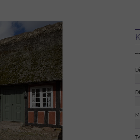
K
"
*
D
Di
M
T