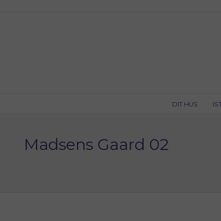
Skip
to
content
DIT HUS
IS
Madsens Gaard 02