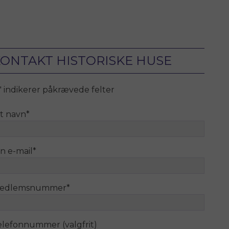
ONTAKT HISTORISKE HUSE
" indikerer påkrævede felter
it navn
*
n e-mail
*
edlemsnummer
*
elefonnummer (valgfrit)