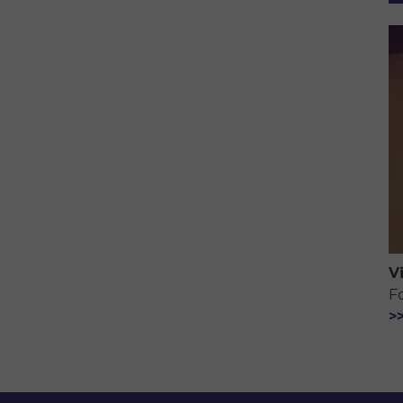
V
F
>