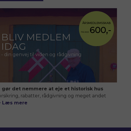
ÅRSMEDLEMSSKAB
600,-
FRA KUN
BLIV MEDLEM
IDAG
- din genvej til viden og rådgivning
i gør det nemmere at eje et historisk hus
orsikring, rabatter, rådgivning og meget andet
> Læs mere