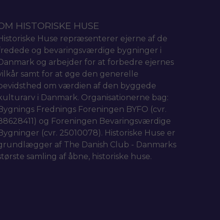
OM HISTORISKE HUSE
Historiske Huse repræsenterer ejerne af de
fredede og bevaringsværdige bygninger i
Danmark og arbejder for at forbedre ejernes
vilkår samt for at øge den generelle
bevidsthed om værdien af den byggede
kulturarv i Danmark. Organisationerne bag:
Bygnings Frednings Foreningen BYFO (cvr.
88628411) og Foreningen Bevaringsværdige
Bygninger (cvr. 25010078). Historiske Huse er
grundlægger af The Danish Club - Danmarks
største samling af åbne, historiske huse.