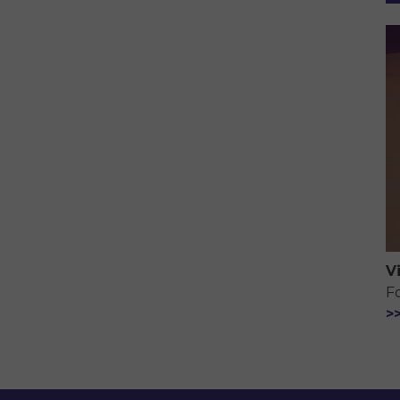
V
F
>