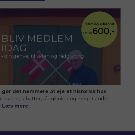
ÅRSMEDLEMSSKAB
600,-
FRA KUN
BLIV MEDLEM
IDAG
- din genvej til viden og rådgivning
i gør det nemmere at eje et historisk hus
orsikring, rabatter, rådgivning og meget andet
> Læs mere