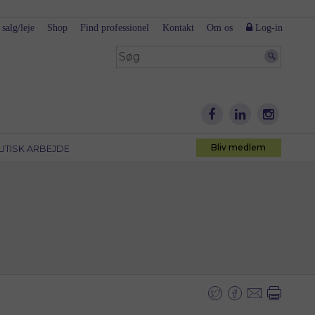
 salg/leje
Shop
Find professionel
Kontakt
Om os
Log-in
Bliv medlem
LITISK ARBEJDE