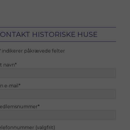
ONTAKT HISTORISKE HUSE
" indikerer påkrævede felter
it navn
*
n e-mail
*
edlemsnummer
*
elefonnummer (valgfrit)