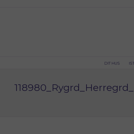
Skip
to
content
DIT HUS
IS
118980_Rygrd_Herregrd