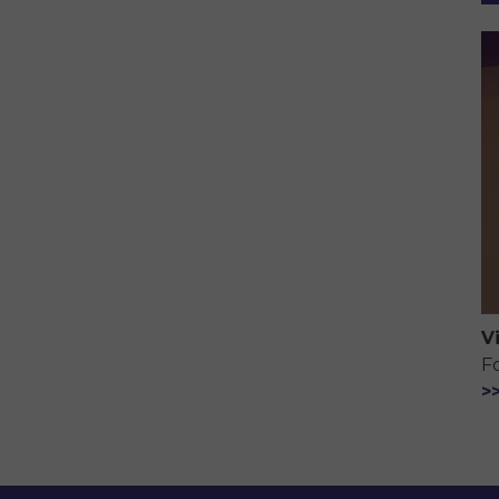
V
F
>