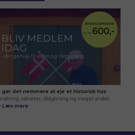
ÅRSMEDLEMSSKAB
600,-
FRA KUN
BLIV MEDLEM
IDAG
- din genvej til viden og rådgivning
i gør det nemmere at eje et historisk hus
orsikring, rabatter, rådgivning og meget andet
> Læs mere