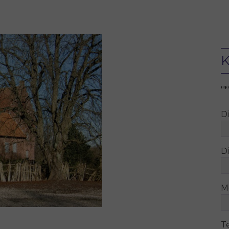
K
"
*
D
Di
M
T