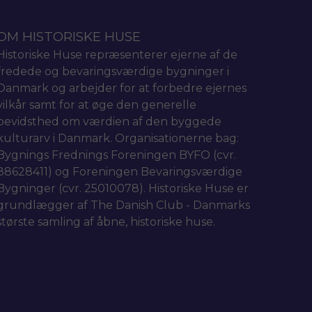
OM HISTORISKE HUSE
Historiske Huse repræsenterer ejerne af de
fredede og bevaringsværdige bygninger i
Danmark og arbejder for at forbedre ejernes
vilkår samt for at øge den generelle
bevidsthed om værdien af den byggede
kulturarv i Danmark. Organisationerne bag:
Bygnings Frednings Foreningen BYFO (cvr.
88628411) og Foreningen Bevaringsværdige
Bygninger (cvr. 25010078). Historiske Huse er
grundlægger af The Danish Club - Danmarks
største samling af åbne, historiske huse.