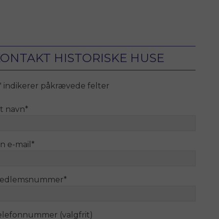
ONTAKT HISTORISKE HUSE
" indikerer påkrævede felter
it navn
*
n e-mail
*
edlemsnummer
*
elefonnummer (valgfrit)