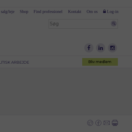
 salg/leje
Shop
Find professionel
Kontakt
Om os
Log-in
Bliv medlem
LITISK ARBEJDE