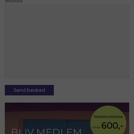
Besked
*
Send besked
ÅRSMEDLEMSSKAB
600,-
BLIV MEDLEM
FRA KUN