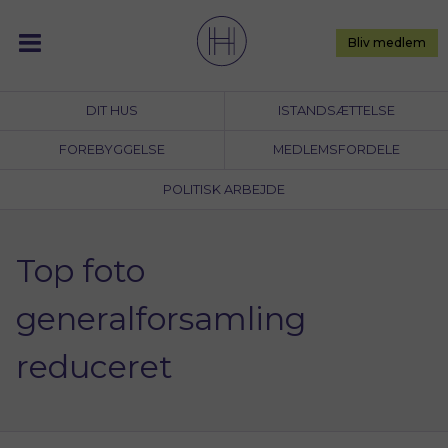
Skip
to
Bliv medlem
content
DIT HUS
ISTANDSÆTTELSE
FOREBYGGELSE
MEDLEMSFORDELE
POLITISK ARBEJDE
Top foto
generalforsamling
reduceret