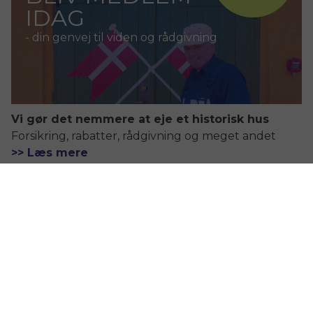
IDAG
- din genvej til viden og rådgivning
Vi gør det nemmere at eje et historisk hus
Forsikring, rabatter, rådgivning og meget andet
>> Læs mere