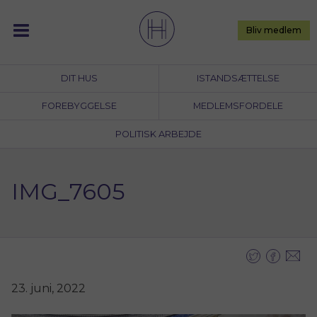
Skip
to
Bliv medlem
content
DIT HUS
ISTANDSÆTTELSE
FOREBYGGELSE
MEDLEMSFORDELE
POLITISK ARBEJDE
IMG_7605
23. juni, 2022