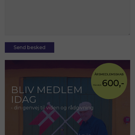
ÅRSMEDLEMSSKAB
600,-
BLIV MEDLEM
FRA KUN
IDAG
- din genvej til viden og rådgivning