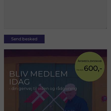
ÅRSMEDLEMSSKAB
600,-
BLIV MEDLEM
FRA KUN
IDAG
- din genvej til viden og rådgivning