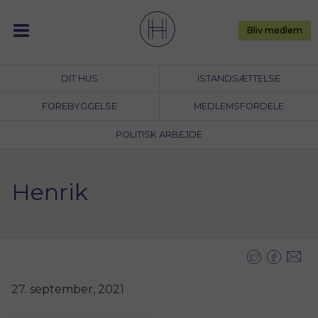
Skip
to
Bliv medlem
content
DIT HUS
ISTANDSÆTTELSE
FOREBYGGELSE
MEDLEMSFORDELE
POLITISK ARBEJDE
Henrik
27. september, 2021