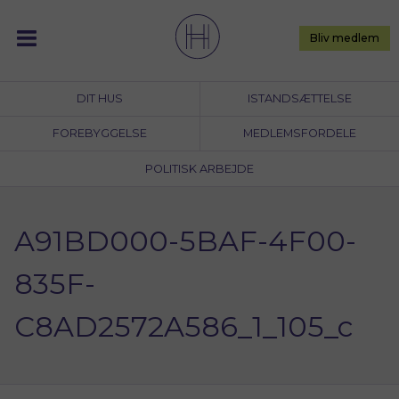
Skip
to
Bliv medlem
content
DIT HUS
ISTANDSÆTTELSE
FOREBYGGELSE
MEDLEMSFORDELE
POLITISK ARBEJDE
A91BD000-5BAF-4F00-
835F-
C8AD2572A586_1_105_c