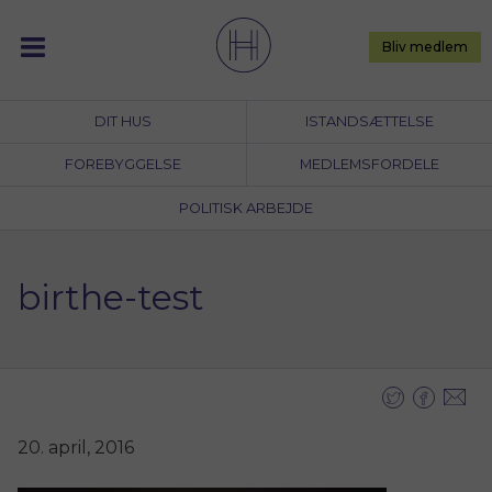
Skip
to
Bliv medlem
content
DIT HUS
ISTANDSÆTTELSE
FOREBYGGELSE
MEDLEMSFORDELE
POLITISK ARBEJDE
birthe-test
20. april, 2016