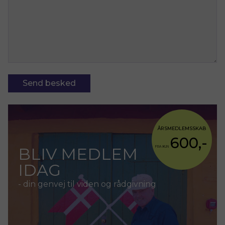
ÅRSMEDLEMSSKAB
600,-
BLIV MEDLEM
FRA KUN
IDAG
- din genvej til viden og rådgivning