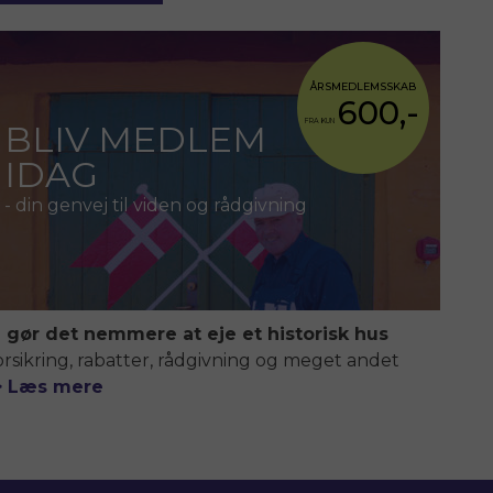
ÅRSMEDLEMSSKAB
600,-
FRA KUN
BLIV MEDLEM
IDAG
- din genvej til viden og rådgivning
i gør det nemmere at eje et historisk hus
orsikring, rabatter, rådgivning og meget andet
> Læs mere