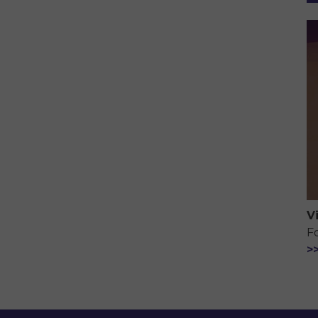
V
F
>