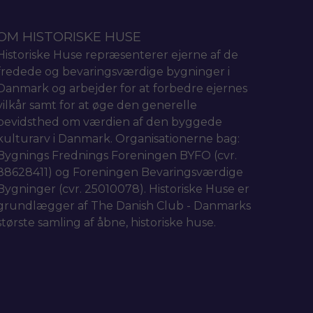
OM HISTORISKE HUSE
Historiske Huse repræsenterer ejerne af de
fredede og bevaringsværdige bygninger i
Danmark og arbejder for at forbedre ejernes
vilkår samt for at øge den generelle
bevidsthed om værdien af den byggede
kulturarv i Danmark. Organisationerne bag:
Bygnings Frednings Foreningen BYFO (cvr.
88628411) og Foreningen Bevaringsværdige
Bygninger (cvr. 25010078). Historiske Huse er
grundlægger af The Danish Club - Danmarks
største samling af åbne, historiske huse.