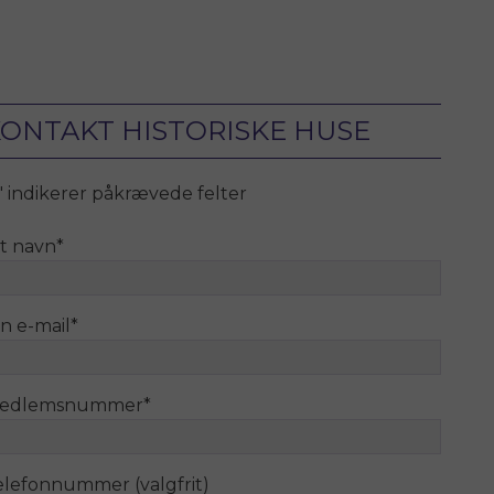
ONTAKT HISTORISKE HUSE
" indikerer påkrævede felter
it navn
*
n e-mail
*
edlemsnummer
*
elefonnummer (valgfrit)