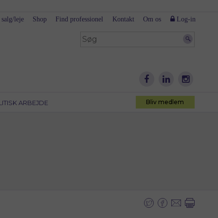
 salg/leje
Shop
Find professionel
Kontakt
Om os
Log-in
Bliv medlem
LITISK ARBEJDE