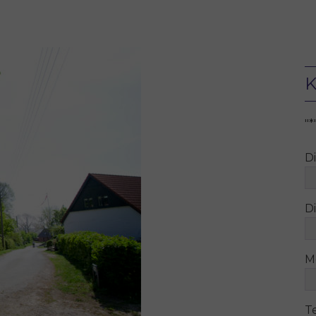
K
"
*
D
Di
M
T