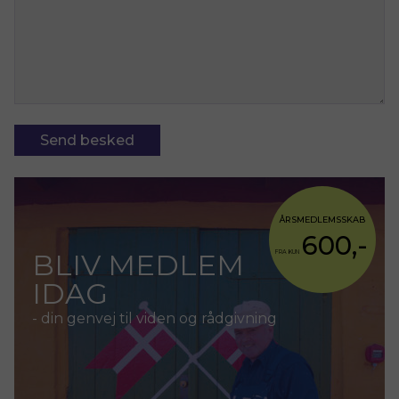
Send besked
ÅRSMEDLEMSSKAB
600,-
BLIV MEDLEM
FRA KUN
IDAG
- din genvej til viden og rådgivning