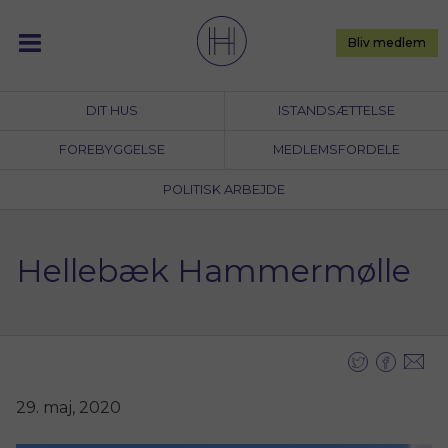
Skip
to
Bliv medlem
content
DIT HUS
ISTANDSÆTTELSE
FOREBYGGELSE
MEDLEMSFORDELE
POLITISK ARBEJDE
Hellebæk Hammermølle
29. maj, 2020