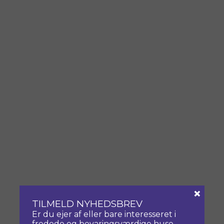
×
TILMELD NYHEDSBREV
Er du ejer af eller bare interesseret i
fredede og bevaringsværdige huse,