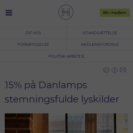
Skip
to
Bliv medlem
content
DIT HUS
ISTANDSÆTTELSE
FOREBYGGELSE
MEDLEMSFORDELE
POLITISK ARBEJDE
15% på Danlamps
stemningsfulde lyskilder