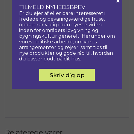
×
at genskabe Børsens historiske kongeværk
TILMELD NYHEDSBREV
med 400 år gamle håndværksmetoder.
Er du ejer af eller bare interesseret i
fredede og bevaringsværdige huse,
Arrangementet finder sted
mandag den
opdaterer vi dig i den nyeste viden
31. august kl. 16.00–18.00
på Det
inden for områdets lovgivning og
bygningskultur generelt. Herunder om
Kongelige Akademi i København og
vores politiske arbejde, om vores
inkluderer oplæg, mulighed for spørgsmål
arrangementer og rejser, samt tips til
samt netværk med et glas vin og en let
nye produkter og gode råd til, hvordan
snack.
du passer godt på dit hus.
Pris: 150 kr. Der er et begrænset antal
Skriv dig op
pladser (ca. 50 deltagere). Ikke-
medlemmer: 300 kr.
Relaterede varer