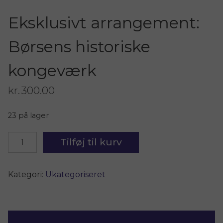
Eksklusivt arrangement:
Børsens historiske
kongeværk
kr.
300.00
23 på lager
Eksklusivt
Tilføj til kurv
arrangement:
Børsens
historiske
Kategori:
Ukategoriseret
kongeværk
antal